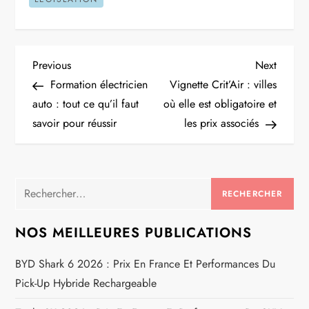
N
Previous
Next
Previous
Next
Post
Post
Formation électricien
Vignette Crit’Air : villes
a
auto : tout ce qu’il faut
où elle est obligatoire et
savoir pour réussir
les prix associés
v
i
Rechercher :
g
a
NOS MEILLEURES PUBLICATIONS
t
BYD Shark 6 2026 : Prix En France Et Performances Du
Pick-Up Hybride Rechargeable
i