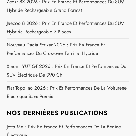
Zeekr 8X 2026 : Prix En France Et Performances Du SUV
o
Hybride Rechargeable Grand Format
n
Jaecoo 8 2026 : Prix En France Et Performances Du SUV
Hybride Rechargeable 7 Places
d
Nouveau Dacia Striker 2026 : Prix En France Et
e
Performances Du Crossover Familial Hybride
l
Xiaomi YU7 GT 2026 : Prix En France Et Performances Du
SUV Électrique De 990 Ch
’
Fiat Topolino 2026 : Prix Et Performances De La Voiturette
a
Électrique Sans Permis
r
NOS DERNIÈRES PUBLICATIONS
t
Jetta M6 : Prix En France Et Performances De La Berline
Électrique