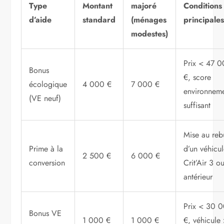
Type
Montant
majoré
Conditions
d’aide
standard
(ménages
principale
modestes)
Prix < 47 
Bonus
€, score
écologique
4 000 €
7 000 €
environneme
(VE neuf)
suffisant
Mise au reb
Prime à la
d’un véhicu
2 500 €
6 000 €
conversion
Crit’Air 3 o
antérieur
Prix < 30 
Bonus VE
1 000 €
1 000 €
€, véhicule