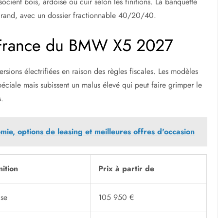
ocient bois, ardoise ou cuir selon les finitions. La banquette
grand, avec un dossier fractionnable 40/20/40.
n France du BMW X5 2027
ersions électrifiées en raison des règles fiscales. Les modèles
éciale mais subissent un malus élevé qui peut faire grimper le
s.
mie, options de leasing et meilleures offres d'occasion
nition
Prix à partir de
se
105 950 €