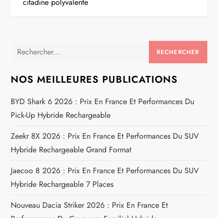
citadine polyvalente
i
g
Rechercher :
a
NOS MEILLEURES PUBLICATIONS
t
BYD Shark 6 2026 : Prix En France Et Performances Du
i
Pick-Up Hybride Rechargeable
o
Zeekr 8X 2026 : Prix En France Et Performances Du SUV
Hybride Rechargeable Grand Format
n
Jaecoo 8 2026 : Prix En France Et Performances Du SUV
d
Hybride Rechargeable 7 Places
e
Nouveau Dacia Striker 2026 : Prix En France Et