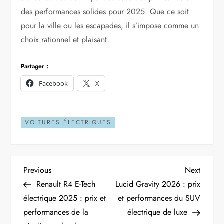
des performances solides pour 2025. Que ce soit
pour la ville ou les escapades, il s’impose comme un
choix rationnel et plaisant.
Partager :
Facebook
X
VOITURES ÉLECTRIQUES
N
Previous
Next
Previous
Next
Post
Post
Renault R4 E-Tech
Lucid Gravity 2026 : prix
a
électrique 2025 : prix et
et performances du SUV
performances de la
électrique de luxe
v