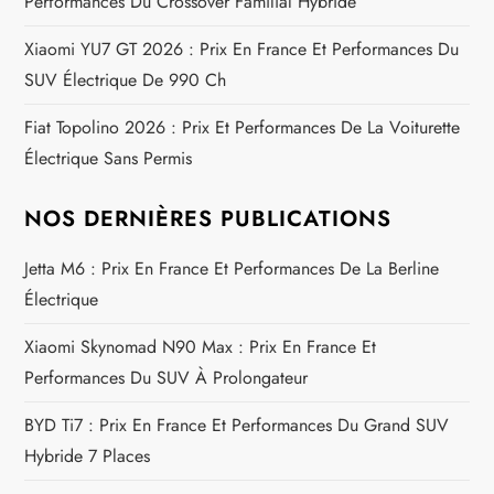
Performances Du Crossover Familial Hybride
l
Xiaomi YU7 GT 2026 : Prix En France Et Performances Du
’
SUV Électrique De 990 Ch
a
Fiat Topolino 2026 : Prix Et Performances De La Voiturette
Électrique Sans Permis
r
t
NOS DERNIÈRES PUBLICATIONS
i
Jetta M6 : Prix En France Et Performances De La Berline
Électrique
c
Xiaomi Skynomad N90 Max : Prix En France Et
l
Performances Du SUV À Prolongateur
e
BYD Ti7 : Prix En France Et Performances Du Grand SUV
Hybride 7 Places