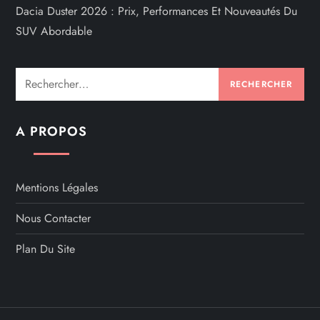
s
Dacia Duster 2026 : Prix, Performances Et Nouveautés Du
SUV Abordable
p
u
Rechercher :
b
A PROPOS
l
i
Mentions Légales
c
Nous Contacter
a
Plan Du Site
t