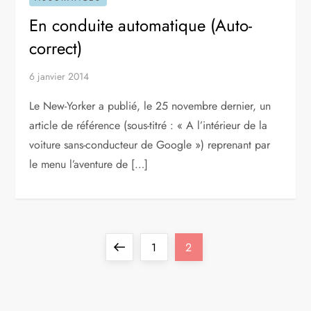
En conduite automatique (Auto-
correct)
6 janvier 2014
Le New-Yorker a publié, le 25 novembre dernier, un
article de référence (sous-titré : « A l’intérieur de la
voiture sans-conducteur de Google ») reprenant par
le menu l’aventure de […]
P
Previous
Page
Page
1
2
a
page