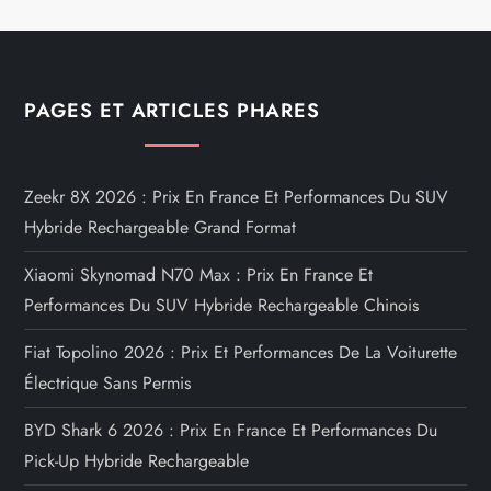
g
i
n
PAGES ET ARTICLES PHARES
a
t
Zeekr 8X 2026 : Prix En France Et Performances Du SUV
Hybride Rechargeable Grand Format
i
Xiaomi Skynomad N70 Max : Prix En France Et
o
Performances Du SUV Hybride Rechargeable Chinois
n
Fiat Topolino 2026 : Prix Et Performances De La Voiturette
Électrique Sans Permis
d
BYD Shark 6 2026 : Prix En France Et Performances Du
e
Pick-Up Hybride Rechargeable