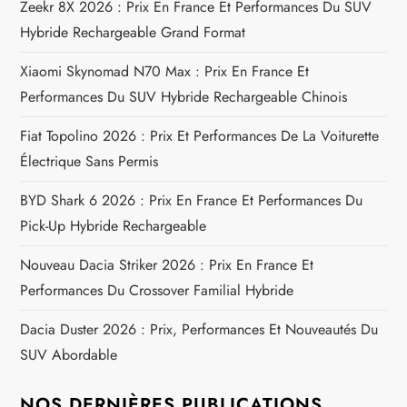
t
Zeekr 8X 2026 : Prix En France Et Performances Du SUV
Hybride Rechargeable Grand Format
i
Xiaomi Skynomad N70 Max : Prix En France Et
o
Performances Du SUV Hybride Rechargeable Chinois
n
Fiat Topolino 2026 : Prix Et Performances De La Voiturette
Électrique Sans Permis
d
BYD Shark 6 2026 : Prix En France Et Performances Du
e
Pick-Up Hybride Rechargeable
l
Nouveau Dacia Striker 2026 : Prix En France Et
Performances Du Crossover Familial Hybride
’
Dacia Duster 2026 : Prix, Performances Et Nouveautés Du
a
SUV Abordable
r
NOS DERNIÈRES PUBLICATIONS