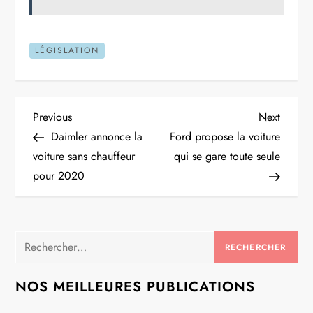
LÉGISLATION
N
Previous
Next
Previous
Next
Post
Post
Daimler annonce la
Ford propose la voiture
a
voiture sans chauffeur
qui se gare toute seule
pour 2020
v
i
Rechercher :
g
a
NOS MEILLEURES PUBLICATIONS