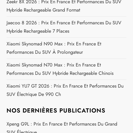
o
Zeekr 8X 2026 : Prix En France Et Performances Du SUV
Hybride Rechargeable Grand Format
n
Jaecoo 8 2026 : Prix En France Et Performances Du SUV
d
Hybride Rechargeable 7 Places
e
Xiaomi Skynomad N90 Max : Prix En France Et
Performances Du SUV À Prolongateur
l
Xiaomi Skynomad N70 Max : Prix En France Et
’
Performances Du SUV Hybride Rechargeable Chinois
a
Xiaomi YU7 GT 2026 : Prix En France Et Performances Du
SUV Électrique De 990 Ch
r
t
NOS DERNIÈRES PUBLICATIONS
i
Xpeng G9L : Prix En France Et Performances Du Grand
SUV Électrique