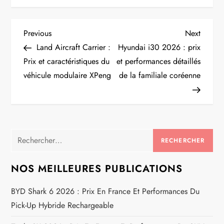
N
Previous
Next
Previous
Next
Post
Post
Land Aircraft Carrier :
Hyundai i30 2026 : prix
a
Prix et caractéristiques du
et performances détaillés
véhicule modulaire XPeng
de la familiale coréenne
v
i
g
Rechercher :
a
NOS MEILLEURES PUBLICATIONS
t
BYD Shark 6 2026 : Prix En France Et Performances Du
i
Pick-Up Hybride Rechargeable