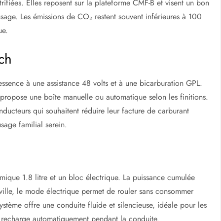
trifiées. Elles reposent sur la plateforme CMF-B et visent un bon
age. Les émissions de CO₂ restent souvent inférieures à 100
ue.
ch
 essence à une assistance 48 volts et à une bicarburation GPL.
n propose une boîte manuelle ou automatique selon les finitions.
onducteurs qui souhaitent réduire leur facture de carburant
sage familial serein.
mique 1.8 litre et un bloc électrique. La puissance cumulée
 ville, le mode électrique permet de rouler sans consommer
ystème offre une conduite fluide et silencieuse, idéale pour les
 se recharge automatiquement pendant la conduite.