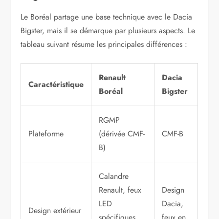
Le Boréal partage une base technique avec le Dacia
Bigster, mais il se démarque par plusieurs aspects. Le
tableau suivant résume les principales différences :
Renault
Dacia
Caractéristique
Boréal
Bigster
RGMP
Plateforme
(dérivée CMF-
CMF-B
B)
Calandre
Renault, feux
Design
LED
Dacia,
Design extérieur
spécifiques,
feux en