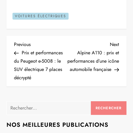
VOITURES ÉLECTRIQUES
N
Previous
Next
Previous
Next
Post
Post
Prix et performances
Alpine A110 : prix et
a
du Peugeot e-5008 : le
performances d’une icône
SUV électrique 7 places
automobile française
v
décrypté
i
g
Rechercher :
a
NOS MEILLEURES PUBLICATIONS
t