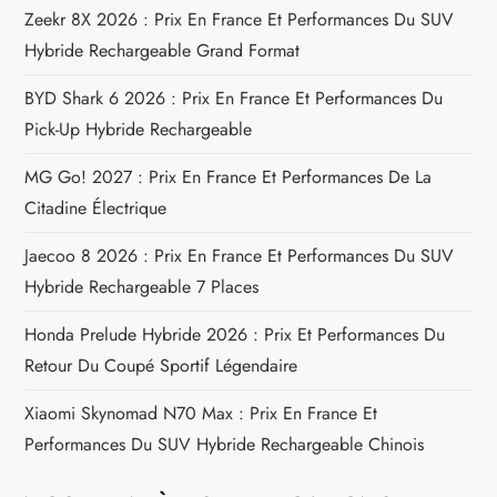
Zeekr 8X 2026 : Prix En France Et Performances Du SUV
i
Hybride Rechargeable Grand Format
o
BYD Shark 6 2026 : Prix En France Et Performances Du
Pick-Up Hybride Rechargeable
n
MG Go! 2027 : Prix En France Et Performances De La
d
Citadine Électrique
e
Jaecoo 8 2026 : Prix En France Et Performances Du SUV
Hybride Rechargeable 7 Places
l
Honda Prelude Hybride 2026 : Prix Et Performances Du
’
Retour Du Coupé Sportif Légendaire
a
Xiaomi Skynomad N70 Max : Prix En France Et
Performances Du SUV Hybride Rechargeable Chinois
r