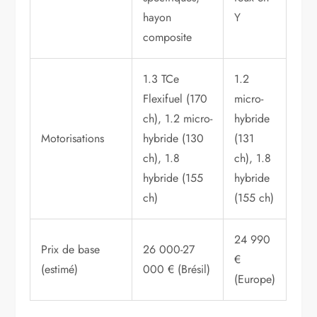
hayon
Y
composite
1.3 TCe
1.2
Flexifuel (170
micro-
ch), 1.2 micro-
hybride
Motorisations
hybride (130
(131
ch), 1.8
ch), 1.8
hybride (155
hybride
ch)
(155 ch)
24 990
Prix de base
26 000-27
€
(estimé)
000 € (Brésil)
(Europe)