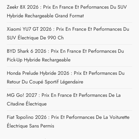
Zeekr 8X 2026 : Prix En France Et Performances Du SUV
o
Hybride Rechargeable Grand Format
n
Xiaomi YU7 GT 2026 : Prix En France Et Performances Du
d
SUV Électrique De 990 Ch
e
BYD Shark 6 2026 : Prix En France Et Performances Du
Pick-Up Hybride Rechargeable
l
Honda Prelude Hybride 2026 : Prix Et Performances Du
’
Retour Du Coupé Sportif Légendaire
a
MG Go! 2027 : Prix En France Et Performances De La
Citadine Électrique
r
Fiat Topolino 2026 : Prix Et Performances De La Voiturette
t
Électrique Sans Permis