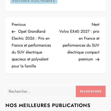
VOITURES ÉLECTRIQUES
N
Previous
Next
Previous
Next
Post
Post
Opel Grandland
Volvo EX40 2027 : prix
a
Electric 2026 : Prix en
en France et
France et performances
performances du SUV
v
du SUV électrique
électrique compact
i
spacieux et polyvalent
premium
pour la famille
g
a
Rechercher :
t
NOS MEILLEURES PUBLICATIONS
i