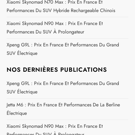
Xiaomi Skynomad N70 Max : Prix En France Et
l
Performances Du SUV Hybride Rechargeable Chinois
’
Xiaomi Skynomad N90 Max : Prix En France Et
a
Performances Du SUV À Prolongateur
Xpeng G9L : Prix En France Et Performances Du Grand
r
SUV Électrique
t
NOS DERNIÈRES PUBLICATIONS
i
Xpeng G9L : Prix En France Et Performances Du Grand
c
SUV Électrique
l
Jetta M6 : Prix En France Et Performances De La Berline
Électrique
e
Xiaomi Skynomad N90 Max : Prix En France Et
Performances Du SUV À Prolongateur