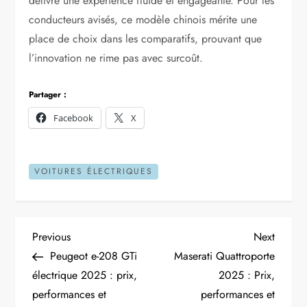
délivre une expérience fluide et engageante. Pour les
conducteurs avisés, ce modèle chinois mérite une
place de choix dans les comparatifs, prouvant que
l’innovation ne rime pas avec surcoût.
Partager :
Facebook
X
VOITURES ÉLECTRIQUES
N
Previous
Next
Previous
Next
Post
Post
Peugeot e-208 GTi
Maserati Quattroporte
a
électrique 2025 : prix,
2025 : Prix,
performances et
performances et