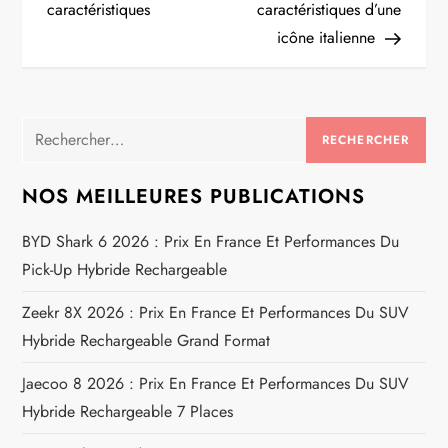
v
caractéristiques
caractéristiques d’une
i
icône italienne
g
a
Rechercher :
t
NOS MEILLEURES PUBLICATIONS
i
BYD Shark 6 2026 : Prix En France Et Performances Du
Pick-Up Hybride Rechargeable
o
Zeekr 8X 2026 : Prix En France Et Performances Du SUV
n
Hybride Rechargeable Grand Format
d
Jaecoo 8 2026 : Prix En France Et Performances Du SUV
e
Hybride Rechargeable 7 Places