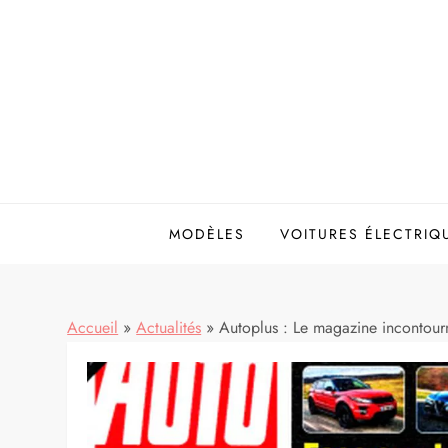
Skip
to
content
MODÈLES
VOITURES ÉLECTRIQ
Accueil
»
Actualités
»
Autoplus : Le magazine incontourn