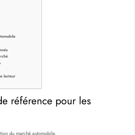
utomobile
onnés
arché
o
e lecteur
de référence pour les
lution du marché automobile.