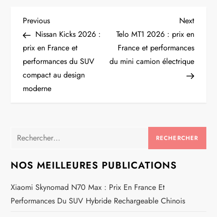
N
Previous
Next
Previous
Next
Post
Post
Nissan Kicks 2026 :
Telo MT1 2026 : prix en
a
prix en France et
France et performances
performances du SUV
du mini camion électrique
v
compact au design
i
moderne
g
a
Rechercher :
t
NOS MEILLEURES PUBLICATIONS
i
Xiaomi Skynomad N70 Max : Prix En France Et
Performances Du SUV Hybride Rechargeable Chinois
o