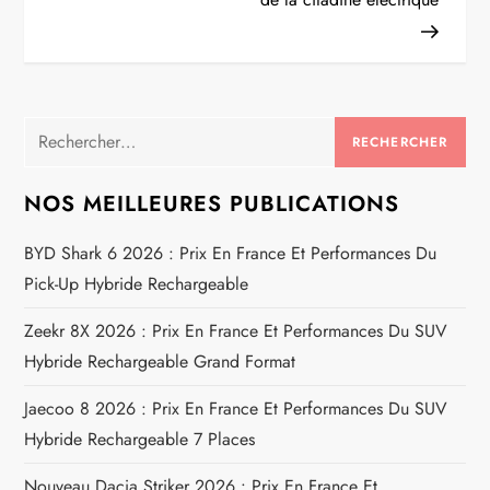
i
g
a
Rechercher :
t
NOS MEILLEURES PUBLICATIONS
i
BYD Shark 6 2026 : Prix En France Et Performances Du
o
Pick-Up Hybride Rechargeable
n
Zeekr 8X 2026 : Prix En France Et Performances Du SUV
d
Hybride Rechargeable Grand Format
e
Jaecoo 8 2026 : Prix En France Et Performances Du SUV
Hybride Rechargeable 7 Places
l
Nouveau Dacia Striker 2026 : Prix En France Et