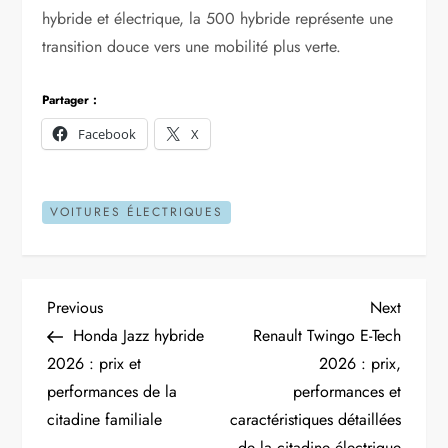
hybride et électrique, la 500 hybride représente une
transition douce vers une mobilité plus verte.
Partager :
Facebook
X
VOITURES ÉLECTRIQUES
N
Previous
Next
Previous
Next
Post
Post
Honda Jazz hybride
Renault Twingo E-Tech
a
2026 : prix et
2026 : prix,
performances de la
performances et
v
citadine familiale
caractéristiques détaillées
de la citadine électrique