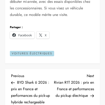
débuter mi-année, avec des essais disponibles chez
les concessionnaires. Si vous visez un véhicule
durable, ce modèle mérite une visite.
Partager :
Facebook
X
VOITURES ÉLECTRIQUES
N
Previous
Next
Previous
Next
Post
Post
BYD Shark 6 2026 :
Rivian R1T 2026 : prix en
a
prix en France et
France et performances
performances du pick-up
du pickup électrique
v
hybride rechargeable