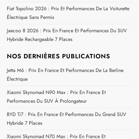
l
Fiat Topolino 2026 : Prix Et Performances De La Voiturette
’
Électrique Sans Permis
a
Jaecoo 8 2026 : Prix En France Et Performances Du SUV
Hybride Rechargeable 7 Places
r
t
NOS DERNIÈRES PUBLICATIONS
i
Jetta M6 : Prix En France Et Performances De La Berline
Électrique
c
Xiaomi Skynomad N90 Max : Prix En France Et
l
Performances Du SUV À Prolongateur
e
BYD Ti7 : Prix En France Et Performances Du Grand SUV
Hybride 7 Places
Xiaomi Skynomad N70 Max : Prix En France Et