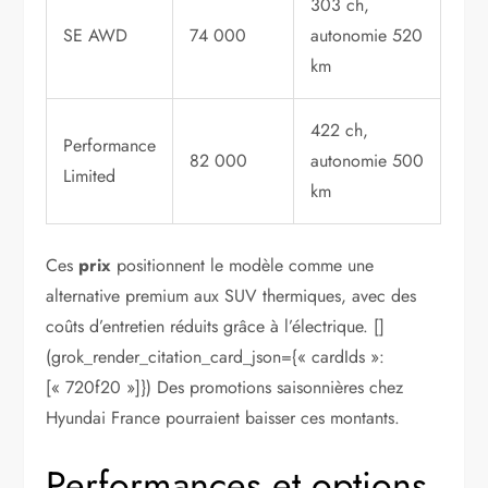
303 ch,
SE AWD
74 000
autonomie 520
km
422 ch,
Performance
82 000
autonomie 500
Limited
km
Ces
prix
positionnent le modèle comme une
alternative premium aux SUV thermiques, avec des
coûts d’entretien réduits grâce à l’électrique. []
(grok_render_citation_card_json={« cardIds »:
[« 720f20 »]}) Des promotions saisonnières chez
Hyundai France pourraient baisser ces montants.
Performances et options