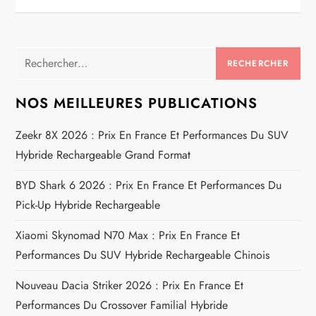
i
g
Rechercher :
a
NOS MEILLEURES PUBLICATIONS
t
Zeekr 8X 2026 : Prix En France Et Performances Du SUV
i
Hybride Rechargeable Grand Format
o
BYD Shark 6 2026 : Prix En France Et Performances Du
Pick-Up Hybride Rechargeable
n
Xiaomi Skynomad N70 Max : Prix En France Et
d
Performances Du SUV Hybride Rechargeable Chinois
e
Nouveau Dacia Striker 2026 : Prix En France Et
Performances Du Crossover Familial Hybride