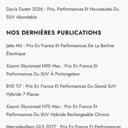
a
Dacia Duster 2026 : Prix, Performances Et Nouveautés Du
SUV Abordable
r
t
NOS DERNIÈRES PUBLICATIONS
i
Jetta M6 : Prix En France Et Performances De La Berline
Électrique
c
Xiaomi Skynomad N90 Max : Prix En France Et
l
Performances Du SUV À Prolongateur
e
BYD Ti7 : Prix En France Et Performances Du Grand SUV
Hybride 7 Places
Xiaomi Skynomad N70 Max : Prix En France Et
Performances Du SUV Hybride Rechargeable Chinois
Mercedes-Benz GLS 2027 : Prix En France Et Performances