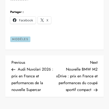
Partager :
Facebook
X
MODÈLES
N
Previous
Next
Previous
Next
Post
Post
Audi Nuvolari 2026 :
Nouvelle BMW M2
a
prix en France et
xDrive : prix en France et
performances de la
performances du coupé
v
nouvelle Supercar
sportif compact
i