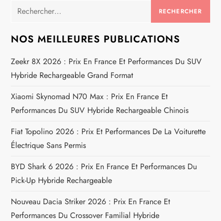
g
Rechercher :
a
NOS MEILLEURES PUBLICATIONS
t
Zeekr 8X 2026 : Prix En France Et Performances Du SUV
i
Hybride Rechargeable Grand Format
o
Xiaomi Skynomad N70 Max : Prix En France Et
Performances Du SUV Hybride Rechargeable Chinois
n
Fiat Topolino 2026 : Prix Et Performances De La Voiturette
d
Électrique Sans Permis
e
BYD Shark 6 2026 : Prix En France Et Performances Du
Pick-Up Hybride Rechargeable
l
Nouveau Dacia Striker 2026 : Prix En France Et
’
Performances Du Crossover Familial Hybride