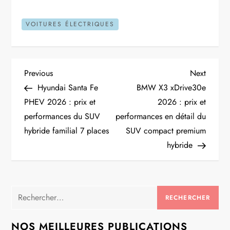
VOITURES ÉLECTRIQUES
N
Previous
Next
Previous
Next
Post
Post
Hyundai Santa Fe
BMW X3 xDrive30e
a
PHEV 2026 : prix et
2026 : prix et
performances du SUV
performances en détail du
v
hybride familial 7 places
SUV compact premium
i
hybride
g
a
Rechercher :
t
NOS MEILLEURES PUBLICATIONS