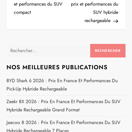
a
et performances du SUV
prix et performances du
compact
SUV hybride
v
rechargeable
i
g
Rechercher :
a
NOS MEILLEURES PUBLICATIONS
t
BYD Shark 6 2026 : Prix En France Et Performances Du
i
Pick-Up Hybride Rechargeable
o
Zeekr 8X 2026 : Prix En France Et Performances Du SUV
Hybride Rechargeable Grand Format
n
Jaecoo 8 2026 : Prix En France Et Performances Du SUV
d
Hybride Rechargeable 7 Places