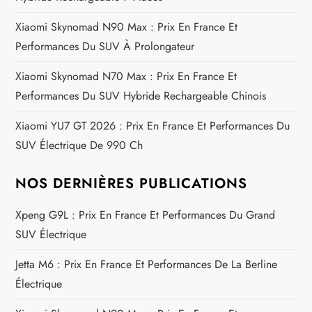
e
Xiaomi Skynomad N90 Max : Prix En France Et
Performances Du SUV À Prolongateur
l
Xiaomi Skynomad N70 Max : Prix En France Et
’
Performances Du SUV Hybride Rechargeable Chinois
a
Xiaomi YU7 GT 2026 : Prix En France Et Performances Du
SUV Électrique De 990 Ch
r
t
NOS DERNIÈRES PUBLICATIONS
i
Xpeng G9L : Prix En France Et Performances Du Grand
SUV Électrique
c
Jetta M6 : Prix En France Et Performances De La Berline
l
Électrique