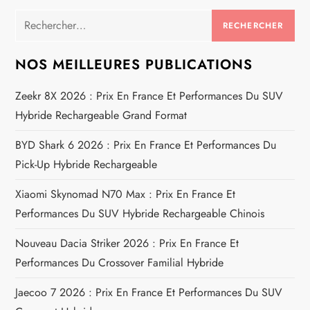
i
Rechercher :
g
a
NOS MEILLEURES PUBLICATIONS
t
Zeekr 8X 2026 : Prix En France Et Performances Du SUV
Hybride Rechargeable Grand Format
i
BYD Shark 6 2026 : Prix En France Et Performances Du
o
Pick-Up Hybride Rechargeable
n
Xiaomi Skynomad N70 Max : Prix En France Et
Performances Du SUV Hybride Rechargeable Chinois
d
Nouveau Dacia Striker 2026 : Prix En France Et
e
Performances Du Crossover Familial Hybride
l
Jaecoo 7 2026 : Prix En France Et Performances Du SUV