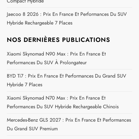
Compact Hybride
’
Jaecoo 8 2026 : Prix En France Et Performances Du SUV
a
Hybride Rechargeable 7 Places
r
NOS DERNIÈRES PUBLICATIONS
t
Xiaomi Skynomad N90 Max : Prix En France Et
i
Performances Du SUV À Prolongateur
BYD Ti7 : Prix En France Et Performances Du Grand SUV
c
Hybride 7 Places
l
Xiaomi Skynomad N70 Max : Prix En France Et
e
Performances Du SUV Hybride Rechargeable Chinois
Mercedes-Benz GLS 2027 : Prix En France Et Performances
Du Grand SUV Premium