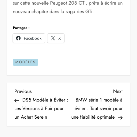
sur cette nouvelle Peugeot 208 GTi, prête à écrire un
nouveau chapitre dans la saga des GTi.
Partager :
Facebook
X
MODÈLES
N
Previous
Next
Previous
Next
Post
Post
DS5 Modèle à Éviter :
BMW série 1 modèle à
a
Les Versions à Fuir pour
éviter : Tout savoir pour
un Achat Serein
une fiabilité optimale
v