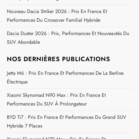
l
Nouveau Dacia Striker 2026 : Prix En France Et
’
Performances Du Crossover Familial Hybride
a
Dacia Duster 2026 : Prix, Performances Et Nouveautés Du
SUV Abordable
r
t
NOS DERNIÈRES PUBLICATIONS
i
Jetta M6 : Prix En France Et Performances De La Berline
Électrique
c
Xiaomi Skynomad N90 Max : Prix En France Et
l
Performances Du SUV À Prolongateur
e
BYD Ti7 : Prix En France Et Performances Du Grand SUV
Hybride 7 Places