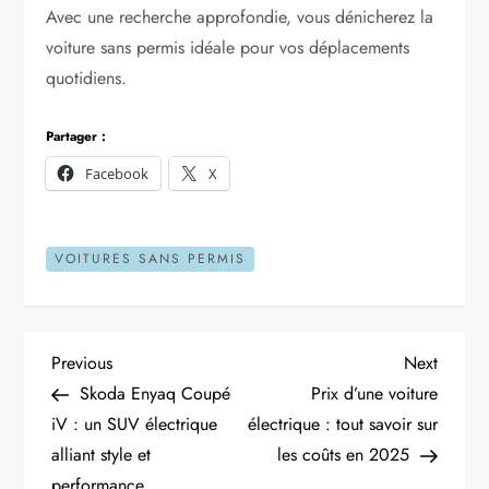
Avec une recherche approfondie, vous dénicherez la
voiture sans permis idéale pour vos déplacements
quotidiens.
Partager :
Facebook
X
VOITURES SANS PERMIS
N
Previous
Next
Previous
Next
Post
Post
Skoda Enyaq Coupé
Prix d’une voiture
a
iV : un SUV électrique
électrique : tout savoir sur
alliant style et
les coûts en 2025
v
performance