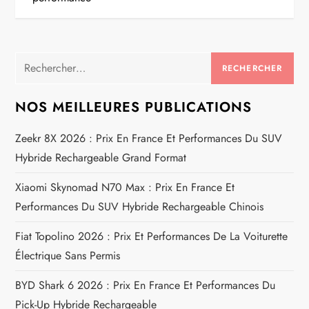
i
g
Rechercher :
a
NOS MEILLEURES PUBLICATIONS
t
Zeekr 8X 2026 : Prix En France Et Performances Du SUV
i
Hybride Rechargeable Grand Format
o
Xiaomi Skynomad N70 Max : Prix En France Et
Performances Du SUV Hybride Rechargeable Chinois
n
Fiat Topolino 2026 : Prix Et Performances De La Voiturette
d
Électrique Sans Permis
e
BYD Shark 6 2026 : Prix En France Et Performances Du
Pick-Up Hybride Rechargeable