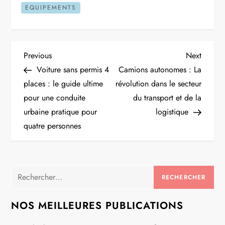
EQUIPEMENTS
N
Previous
Next
Previous
Next
Post
Post
Voiture sans permis 4
Camions autonomes : La
a
places : le guide ultime
révolution dans le secteur
pour une conduite
du transport et de la
v
urbaine pratique pour
logistique
i
quatre personnes
g
a
Rechercher :
t
NOS MEILLEURES PUBLICATIONS