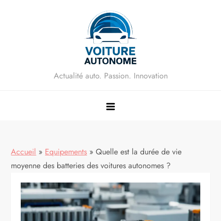
Skip
to
content
Actualité auto. Passion. Innovation
Accueil
»
Equipements
»
Quelle est la durée de vie
moyenne des batteries des voitures autonomes ?