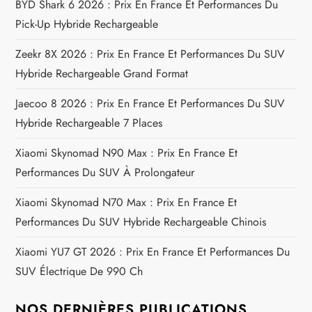
i
BYD Shark 6 2026 : Prix En France Et Performances Du
Pick-Up Hybride Rechargeable
o
Zeekr 8X 2026 : Prix En France Et Performances Du SUV
n
Hybride Rechargeable Grand Format
d
Jaecoo 8 2026 : Prix En France Et Performances Du SUV
e
Hybride Rechargeable 7 Places
Xiaomi Skynomad N90 Max : Prix En France Et
l
Performances Du SUV À Prolongateur
’
Xiaomi Skynomad N70 Max : Prix En France Et
a
Performances Du SUV Hybride Rechargeable Chinois
Xiaomi YU7 GT 2026 : Prix En France Et Performances Du
r
SUV Électrique De 990 Ch
t
NOS DERNIÈRES PUBLICATIONS