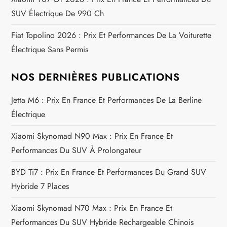
’
SUV Électrique De 990 Ch
a
Fiat Topolino 2026 : Prix Et Performances De La Voiturette
Électrique Sans Permis
r
t
NOS DERNIÈRES PUBLICATIONS
i
Jetta M6 : Prix En France Et Performances De La Berline
Électrique
c
Xiaomi Skynomad N90 Max : Prix En France Et
l
Performances Du SUV À Prolongateur
e
BYD Ti7 : Prix En France Et Performances Du Grand SUV
Hybride 7 Places
Xiaomi Skynomad N70 Max : Prix En France Et
Performances Du SUV Hybride Rechargeable Chinois