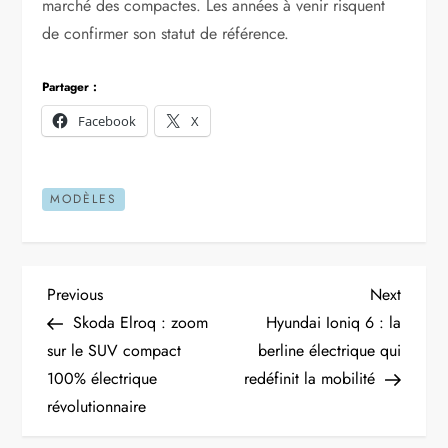
marché des compactes. Les années à venir risquent
de confirmer son statut de référence.
Partager :
Facebook
X
MODÈLES
N
Previous
Next
Previous
Next
Post
Post
Skoda Elroq : zoom
Hyundai Ioniq 6 : la
a
sur le SUV compact
berline électrique qui
100% électrique
redéfinit la mobilité
v
révolutionnaire
i