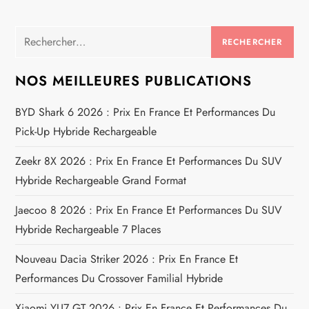
g
Rechercher :
a
NOS MEILLEURES PUBLICATIONS
t
BYD Shark 6 2026 : Prix En France Et Performances Du
i
Pick-Up Hybride Rechargeable
o
Zeekr 8X 2026 : Prix En France Et Performances Du SUV
Hybride Rechargeable Grand Format
n
Jaecoo 8 2026 : Prix En France Et Performances Du SUV
d
Hybride Rechargeable 7 Places
e
Nouveau Dacia Striker 2026 : Prix En France Et
Performances Du Crossover Familial Hybride
l
Xiaomi YU7 GT 2026 : Prix En France Et Performances Du