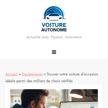
Skip
to
content
Actualité auto. Passion. Innovation
Accueil
»
Equipements
»
Trouver votre voiture d’occasion
idéale parmi des milliers de choix vérifiés