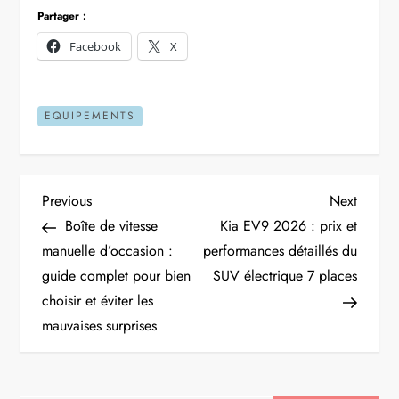
Partager :
Facebook
X
EQUIPEMENTS
N
Previous
Next
Previous
Next
Post
Post
Boîte de vitesse
Kia EV9 2026 : prix et
a
manuelle d’occasion :
performances détaillés du
guide complet pour bien
SUV électrique 7 places
v
choisir et éviter les
i
mauvaises surprises
g