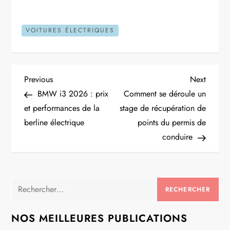
VOITURES ÉLECTRIQUES
N
Previous
Next
Previous
Next
Post
Post
BMW i3 2026 : prix
Comment se déroule un
a
et performances de la
stage de récupération de
berline électrique
points du permis de
v
conduire
i
g
Rechercher :
a
NOS MEILLEURES PUBLICATIONS
t