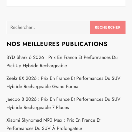
i
g
a
Rechercher :
t
NOS MEILLEURES PUBLICATIONS
i
BYD Shark 6 2026 : Prix En France Et Performances Du
Pick-Up Hybride Rechargeable
o
Zeekr 8X 2026 : Prix En France Et Performances Du SUV
n
Hybride Rechargeable Grand Format
d
Jaecoo 8 2026 : Prix En France Et Performances Du SUV
e
Hybride Rechargeable 7 Places
Xiaomi Skynomad N90 Max : Prix En France Et
l
Performances Du SUV À Prolongateur