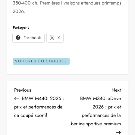
350-400 ch. Premières livraisons attendues printemps
2026.
Partager :
Facebook
X
VOITURES ÉLECTRIQUES
N
Previous
Next
Previous
Next
Post
Post
BMW M440i 2026 :
BMW M340i xDrive
a
prix et performances de
2026 : prix et
ce coupé sportif
performances de la
v
berline sportive premium