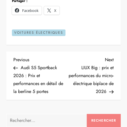
Partager :
Facebook
X
VOITURES ÉLECTRIQUES
N
Previous
Next
Previous
Next
Post
Post
Audi S5 Sportback
LIUX Big : prix et
a
2026 : Prix et
performances du micro-
performances en détail de
électrique biplace de
v
la berline 5 portes
2026
i
g
Rechercher :