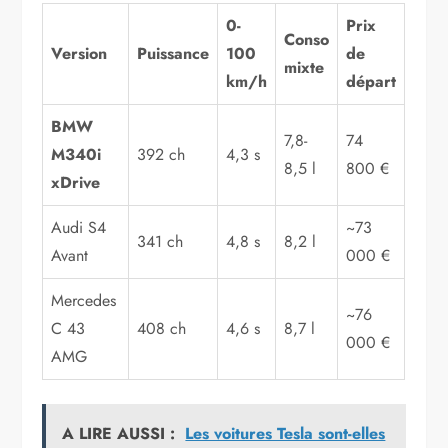
0-
Prix
Conso
Version
Puissance
100
de
mixte
km/h
départ
BMW
7,8-
74
M340i
392 ch
4,3 s
8,5 l
800 €
xDrive
Audi S4
~73
341 ch
4,8 s
8,2 l
Avant
000 €
Mercedes
~76
C 43
408 ch
4,6 s
8,7 l
000 €
AMG
A LIRE AUSSI :
Les voitures Tesla sont-elles