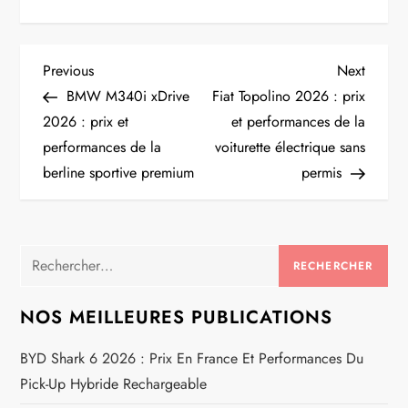
N
Previous
Next
Previous
Next
Post
Post
BMW M340i xDrive
Fiat Topolino 2026 : prix
a
2026 : prix et
et performances de la
performances de la
voiturette électrique sans
v
berline sportive premium
permis
i
g
Rechercher :
a
NOS MEILLEURES PUBLICATIONS
t
BYD Shark 6 2026 : Prix En France Et Performances Du
i
Pick-Up Hybride Rechargeable