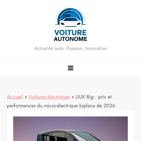
Skip
to
content
Actualité auto. Passion. Innovation
Accueil
»
Voitures électriques
»
LIUX Big : prix et
performances du micro-électrique biplace de 2026