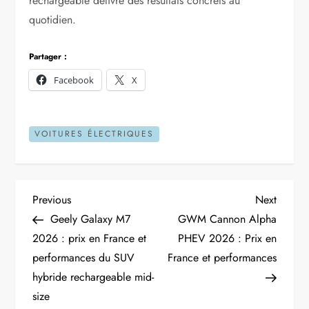
rechargeable délivre des résultats concrets au
quotidien.
Partager :
Facebook
X
VOITURES ÉLECTRIQUES
N
Previous
Next
Previous
Next
Post
Post
Geely Galaxy M7
GWM Cannon Alpha
a
2026 : prix en France et
PHEV 2026 : Prix en
performances du SUV
France et performances
v
hybride rechargeable mid-
i
size