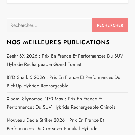
g
a
Rechercher :
t
NOS MEILLEURES PUBLICATIONS
i
Zeekr 8X 2026 : Prix En France Et Performances Du SUV
Hybride Rechargeable Grand Format
o
BYD Shark 6 2026 : Prix En France Et Performances Du
n
Pick-Up Hybride Rechargeable
d
Xiaomi Skynomad N70 Max : Prix En France Et
e
Performances Du SUV Hybride Rechargeable Chinois
Nouveau Dacia Striker 2026 : Prix En France Et
l
Performances Du Crossover Familial Hybride