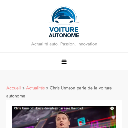
Skip
to
content
Actualité auto. Passion. Innovation
Accueil
»
Actualités
»
Chris Urmson parle de la voiture
autonome