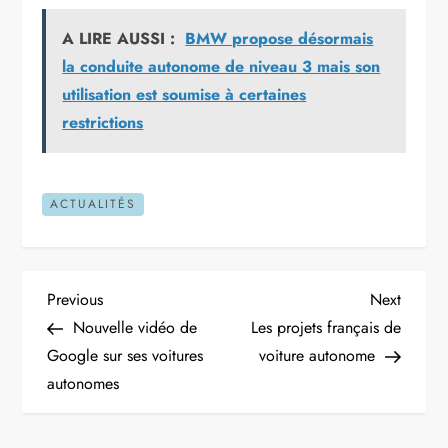
A LIRE AUSSI :
BMW propose désormais
la conduite autonome de niveau 3 mais son
utilisation est soumise à certaines
restrictions
ACTUALITÉS
N
Previous
Next
Previous
Next
Post
Post
Nouvelle vidéo de
Les projets français de
a
Google sur ses voitures
voiture autonome
autonomes
v