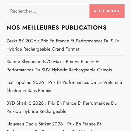
i
Rechercher :
g
a
NOS MEILLEURES PUBLICATIONS
t
Zeekr 8X 2026 : Prix En France Et Performances Du SUV
Hybride Rechargeable Grand Format
i
Xiaomi Skynomad N70 Max : Prix En France Et
o
Performances Du SUV Hybride Rechargeable Chinois
n
Fiat Topolino 2026 : Prix Et Performances De La Voiturette
Électrique Sans Permis
d
BYD Shark 6 2026 : Prix En France Et Performances Du
e
Pick-Up Hybride Rechargeable
l
Nouveau Dacia Striker 2026 : Prix En France Et