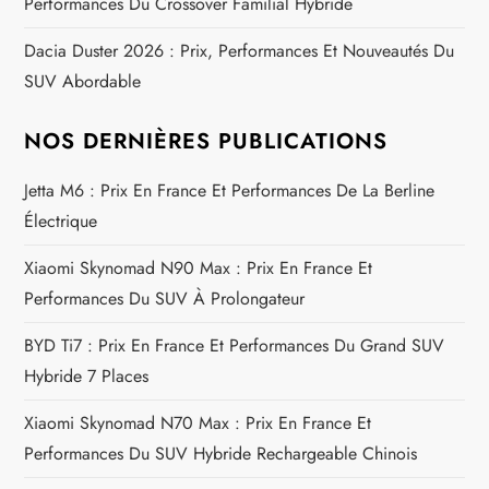
Performances Du Crossover Familial Hybride
’
Dacia Duster 2026 : Prix, Performances Et Nouveautés Du
a
SUV Abordable
r
NOS DERNIÈRES PUBLICATIONS
t
Jetta M6 : Prix En France Et Performances De La Berline
i
Électrique
Xiaomi Skynomad N90 Max : Prix En France Et
c
Performances Du SUV À Prolongateur
l
BYD Ti7 : Prix En France Et Performances Du Grand SUV
e
Hybride 7 Places
Xiaomi Skynomad N70 Max : Prix En France Et
Performances Du SUV Hybride Rechargeable Chinois