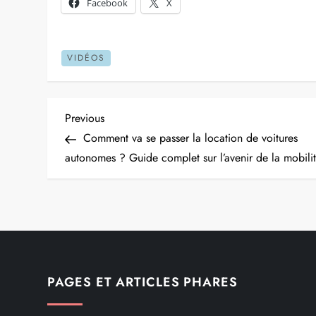
Facebook
X
VIDÉOS
N
Previous
Previous
Post
Comment va se passer la location de voitures
a
autonomes ? Guide complet sur l’avenir de la mobili
v
i
g
PAGES ET ARTICLES PHARES
a