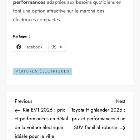
performances
adaptées aux besoins quotidiens en
font une option attractive sur le marché des
électriques compactes.
Partager :
Facebook
X
VOITURES ÉLECTRIQUES
N
Previous
Next
Previous
Next
Post
Post
Kia EV1 2026 : prix
Toyota Highlander 2026 :
a
et performances en détail
prix et performances d’un
de la voiture électrique
SUV familial robuste
v
idéale pour la ville