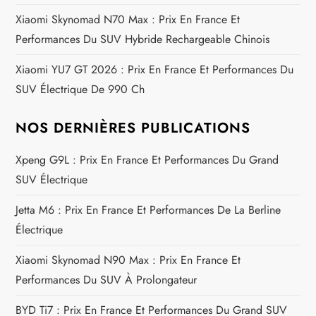
l
Xiaomi Skynomad N70 Max : Prix En France Et
’
Performances Du SUV Hybride Rechargeable Chinois
a
Xiaomi YU7 GT 2026 : Prix En France Et Performances Du
SUV Électrique De 990 Ch
r
t
NOS DERNIÈRES PUBLICATIONS
i
Xpeng G9L : Prix En France Et Performances Du Grand
SUV Électrique
c
Jetta M6 : Prix En France Et Performances De La Berline
l
Électrique
e
Xiaomi Skynomad N90 Max : Prix En France Et
Performances Du SUV À Prolongateur
BYD Ti7 : Prix En France Et Performances Du Grand SUV