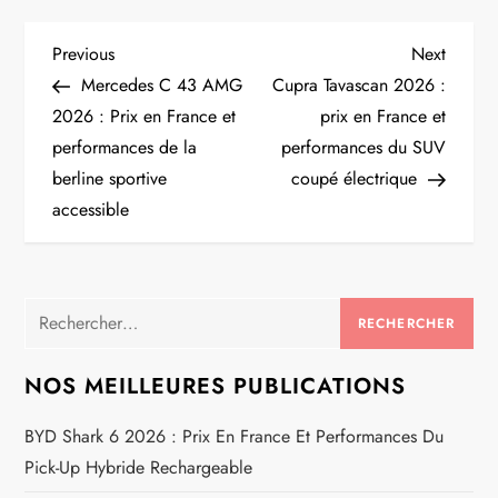
N
Previous
Next
Previous
Next
Post
Post
Mercedes C 43 AMG
Cupra Tavascan 2026 :
a
2026 : Prix en France et
prix en France et
performances de la
performances du SUV
v
berline sportive
coupé électrique
i
accessible
g
a
Rechercher :
t
NOS MEILLEURES PUBLICATIONS
i
BYD Shark 6 2026 : Prix En France Et Performances Du
Pick-Up Hybride Rechargeable
o