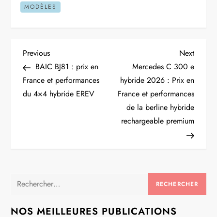
MODÈLES
N
Previous
Next
Previous
Next
Post
Post
BAIC BJ81 : prix en
Mercedes C 300 e
a
France et performances
hybride 2026 : Prix en
du 4×4 hybride EREV
France et performances
v
de la berline hybride
i
rechargeable premium
g
a
Rechercher :
t
NOS MEILLEURES PUBLICATIONS
i