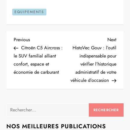
EQUIPEMENTS
N
Previous
Next
Previous
Next
Post
Post
Citroën C5 Aircross :
HistoVec Gouv : l’outil
a
le SUV familial alliant
indispensable pour
confort, espace et
vérifier l’historique
v
économie de carburant
administratif de votre
i
véhicule d’occasion
g
a
Rechercher :
t
NOS MEILLEURES PUBLICATIONS