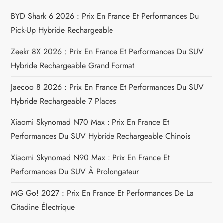
i
BYD Shark 6 2026 : Prix En France Et Performances Du
Pick-Up Hybride Rechargeable
o
Zeekr 8X 2026 : Prix En France Et Performances Du SUV
n
Hybride Rechargeable Grand Format
d
Jaecoo 8 2026 : Prix En France Et Performances Du SUV
e
Hybride Rechargeable 7 Places
Xiaomi Skynomad N70 Max : Prix En France Et
l
Performances Du SUV Hybride Rechargeable Chinois
’
Xiaomi Skynomad N90 Max : Prix En France Et
a
Performances Du SUV À Prolongateur
MG Go! 2027 : Prix En France Et Performances De La
r
Citadine Électrique